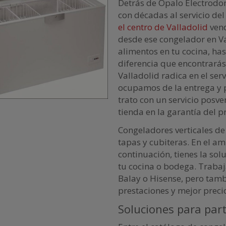
Detrás de Ópalo Electrodom
con décadas al servicio de
el centro de Valladolid
vend
desde ese congelador en V
alimentos en tu cocina, has
diferencia que encontrarás
Valladolid radica en el se
ocupamos de la entrega y
trato con un servicio posve
tienda en la garantía del p
Congeladores verticales de 
tapas y cubiteras. En el a
continuación, tienes la sol
tu cocina o bodega. Trabaj
Balay o Hisense, pero tam
prestaciones y mejor preci
Soluciones para par