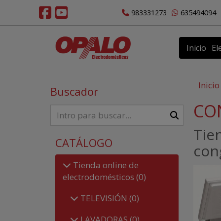
983331273
635494094
Inicio
El
Inicio
Buscador
CO
Tie
CATÁLOGO
con
Tienda online de
electrodomésticos
(0)
TELEVISIÓN
(0)
LAVADORAS
(0)