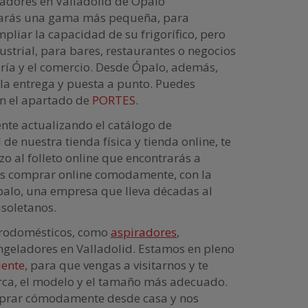
ladores en Valladolid de Ópalo
rarás una gama más pequeña, para
pliar la capacidad de su frigorífico, pero
strial, para bares, restaurantes o negocios
ería y el comercio. Desde Ópalo, además,
la entrega y puesta a punto. Puedes
en el apartado de
PORTES
.
te actualizando el catálogo de
de nuestra tienda física y tienda online, te
o al folleto online que encontrarás a
s comprar online comodamente, con la
palo, una empresa que lleva décadas al
isoletanos.
ctrodomésticos, como
aspiradores
,
 congeladores en Valladolid. Estamos en pleno
iente
, para que vengas a visitarnos y te
ca, el modelo y el tamaño más adecuado.
omprar cómodamente desde casa y nos