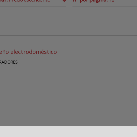
eño electrodoméstico
IRADORES