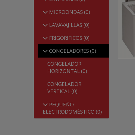
MICROONDAS
(0)
LAVAVAJILLAS
(0)
FRIGORIFICOS
(0)
CONGELADORES
(0)
CONGELADOR
HORIZONTAL
(0)
CONGELADOR
VERTICAL
(0)
PEQUEÑO
ELECTRODOMÉSTICO
(0)