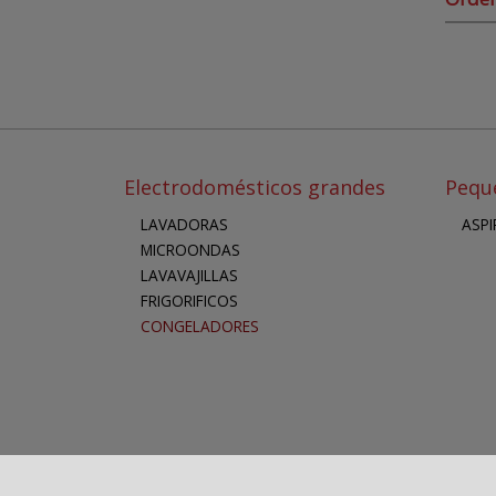
Electrodomésticos grandes
Pequ
LAVADORAS
ASP
MICROONDAS
LAVAVAJILLAS
FRIGORIFICOS
CONGELADORES