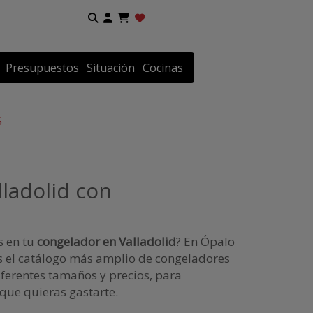
Presupuestos
Situación
Cocinas
S
ladolid con
s en tu
congelador en Valladolid
? En Ópalo
 el catálogo más amplio de congeladores
iferentes tamaños y precios, para
que quieras gastarte.