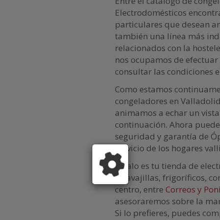
Entre el catálogo de conge
Electrodomésticos encont
particulares que desean am
también una línea más indu
relacionados con la hostel
nos ocupamos de efectuar 
consultar las condiciones 
Como estamos continuamen
congeladores en Valladolid 
animamos a echar un vistaz
continuación. Ahora puede
seguridad y garantía de Ó
servicio de los hogares vall
Ópalo es tu tienda de ele
lavavajillas, frigoríficos,
centro, entre
Correos y Pon
asesoraremos sobre la mar
Si lo prefieres, puedes c