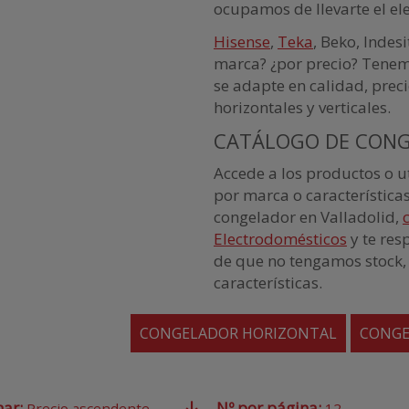
ocupamos de llevarte el el
Hisense
,
Teka
, Beko, Indes
marca? ¿por precio? Tenem
se adapte en calidad, prec
horizontales y verticales.
CATÁLOGO DE CONG
Accede a los productos o ut
por marca o característica
congelador en Valladolid,
Electrodomésticos
y te res
de que no tengamos stock, 
características.
CONGELADOR HORIZONTAL
CONGE
nar:
Nº por página:
Precio ascendente
12