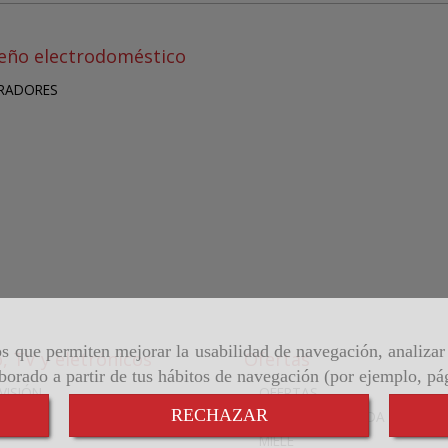
eño electrodoméstico
IRADORES
ros que permiten mejorar la usabilidad de navegación, analiza
, TV y eletrónicos
Ofertas
aborado a partir de tus hábitos de navegación (por ejemplo, pá
VISIÓN
OFERTAS
RECHAZAR
COCINAS A MEDIDA
MIELE