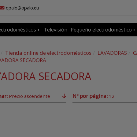
opalo
opalo.eu
ectrodomésticos
Televisión
Pequeño electrodoméstico
Tienda online de electrodomésticos
LAVADORAS
C
VADORA SECADORA
VADORA SECADORA
nar:
Nº por página:
Precio ascendente
12