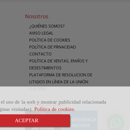
Nosotros
¿QUIÉNES SOMOS?
AVISO LEGAL
POLÍTICA DE COOKIES
POLÍTICA DE PRIVACIDAD
CONTACTO
POLÍTICA DE VENTAS, ENVÍOS Y
DESESTIMIENTOS
PLATAFORMA DE RESOLUCION DE
LITIGIOS EN LÍNEA DE LA UNIÓN
EUROPEA
r el uso de la web y mostrar publicidad relacionada
Formas de pago
ginas visitadas).
Política de cookies
.
ACEPTAR