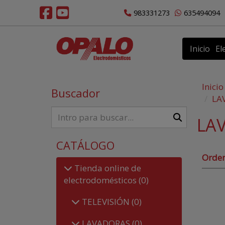
983331273
635494094
Inicio
El
Inicio
Buscador
LA
LA
CATÁLOGO
Orde
Tienda online de
electrodomésticos
(0)
TELEVISIÓN
(0)
LAVADORAS
(0)