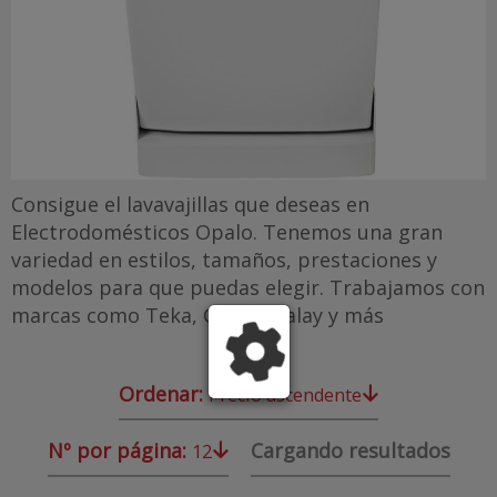
Consigue el lavavajillas que deseas en
Electrodomésticos Opalo. Tenemos una gran
variedad en estilos, tamaños, prestaciones y
modelos para que puedas elegir. Trabajamos con
marcas como Teka, Candy, Balay y más
Ordenar:
Precio ascendente
Nº por página:
Cargando resultados
12