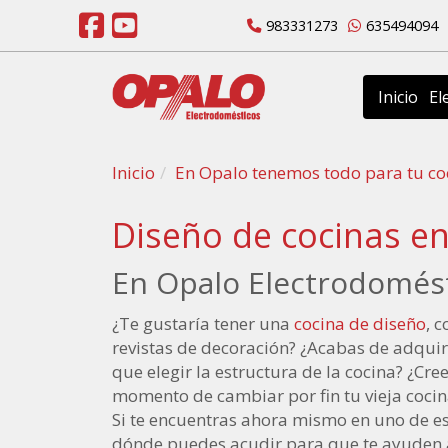
983331273
635494094
Inicio
El
Inicio
En Opalo tenemos todo para tu co
Diseño de cocinas en
En Opalo Electrodomést
¿Te gustaría tener una
cocina de diseño
, 
revistas de decoración? ¿Acabas de adquiri
que elegir la estructura de la cocina? ¿Cre
momento de cambiar por fin tu vieja coc
Si te encuentras ahora mismo en uno de e
dónde puedes acudir para que te ayuden a