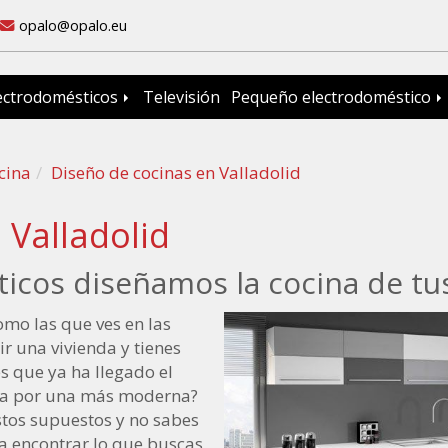
opalo
opalo.eu
ectrodomésticos
Televisión
Pequeño electrodoméstico
cina
Diseño de cocinas en Valladolid
 Valladolid
icos diseñamos la cocina de tus
como las que ves en las
r una vivienda y tienes
es que ya ha llegado el
ina por una más moderna?
stos supuestos y no sabes
 encontrar lo que buscas,